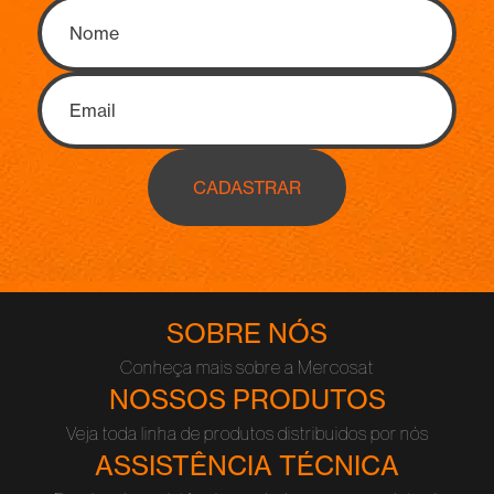
CADASTRAR
SOBRE NÓS
Conheça mais sobre a Mercosat
NOSSOS PRODUTOS
Veja toda linha de produtos distribuidos por nós
ASSISTÊNCIA TÉCNICA