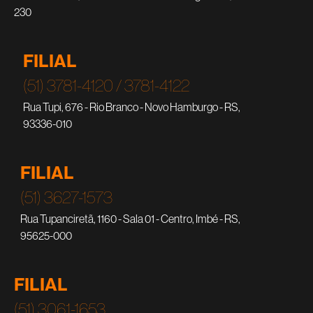
230
FILIAL
(51) 3781-4120 / 3781-4122
Rua Tupi, 676 - Rio Branco - Novo Hamburgo - RS,
93336-010
FILIAL
(51) 3627-1573
Rua Tupanciretã, 1160 - Sala 01 - Centro, Imbé - RS,
95625-000
FILIAL
(51) 3061-1653