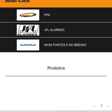
PPA
JFL ALARMES
MCM FONTES E NO BREAKS
Produtos
‹
1
›