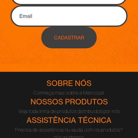
CADASTRAR
SOBRE NÓS
Conheça mais sobre a Mercosat
NOSSOS PRODUTOS
Veja toda linha de produtos distribuidos por nós
ASSISTÊNCIA TÉCNICA
Precisa de assistência ou ajuda com os produtos?
nós ajudamos