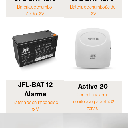
Bateria de chumbo-
Bateria de chumbo ácido
ácido 12 V
12 V
JFL-BAT 12
Active-20
Alarme
Central de alarme
monitorável para até 32
Bateria de chumbo ácido
zonas.
12 V